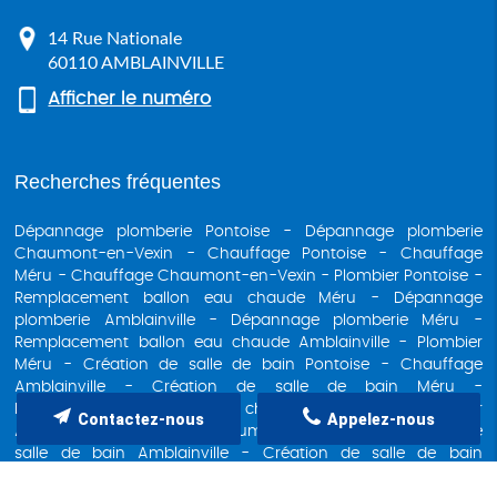
14 Rue Nationale
60110
AMBLAINVILLE
Afficher le numéro
Recherches fréquentes
Dépannage plomberie Pontoise
Dépannage plomberie
Chaumont-en-Vexin
Chauffage Pontoise
Chauffage
Méru
Chauffage Chaumont-en-Vexin
Plombier Pontoise
Remplacement ballon eau chaude Méru
Dépannage
plomberie Amblainville
Dépannage plomberie Méru
Remplacement ballon eau chaude Amblainville
Plombier
Méru
Création de salle de bain Pontoise
Chauffage
Amblainville
Création de salle de bain Méru
Remplacement ballon eau chaude Pontoise
Plombier
Contactez-nous
Appelez-nous
Amblainville
Plombier Chaumont-en-Vexin
Création de
salle de bain Amblainville
Création de salle de bain
Chaumont-en-Vexin
Remplacement ballon eau chaude